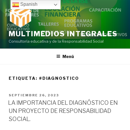
Ir
Spanish
al
contenido
MULTIMEDIOS INTEGRALES
Consultoría educativa y de la Responsabilidad Social
Menú
ETIQUETA:
#DIAGNOSTICO
PUBLICADO
SEPTIEMBRE 26, 2023
EN
LA IMPORTANCIA DEL DIAGNÓSTICO EN
UN PROYECTO DE RESPONSABILIDAD
SOCIAL.