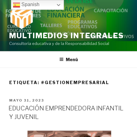
Ir
Spanish
al
contenido
MULTIMEDIOS INTEGRALES
Consultoría educativa y de la Responsabilidad Social
Menú
ETIQUETA:
#GESTIONEMPRESARIAL
PUBLICADO
MAYO 31, 2023
EN
EDUCACIÓN EMPRENDEDORA INFANTIL
Y JUVENIL