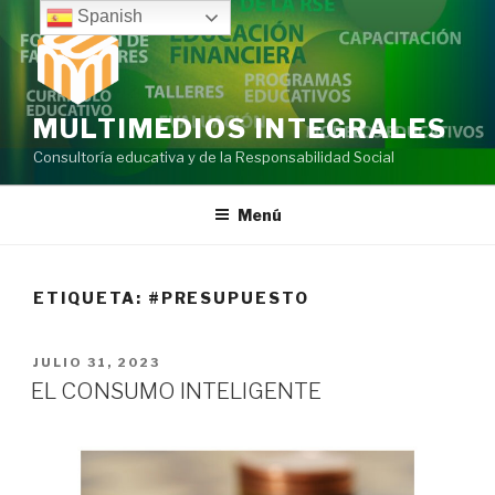
Ir
Spanish
al
contenido
MULTIMEDIOS INTEGRALES
Consultoría educativa y de la Responsabilidad Social
Menú
ETIQUETA:
#PRESUPUESTO
PUBLICADO
JULIO 31, 2023
EN
EL CONSUMO INTELIGENTE