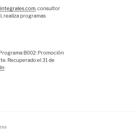
sintegrales.com
, consultor
l, realiza programas
el Programa B002: Promoción
te. Recuperado el 31 de
ln
ess