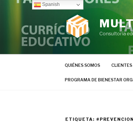
Ir
Spanish
al
contenido
MULT
Consultoría ed
QUIÉNES SOMOS
CLIENTES
PROGRAMA DE BIENESTAR ORG
ETIQUETA:
#PREVENCIO