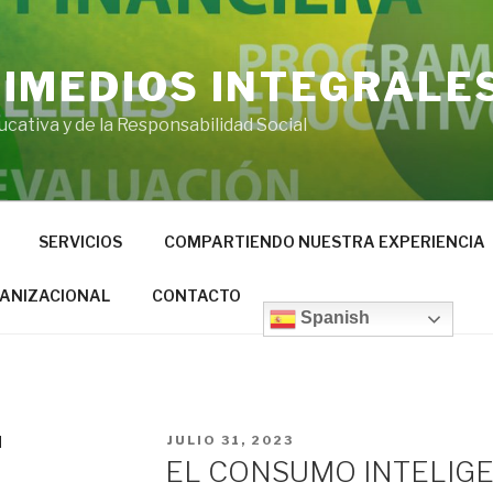
IMEDIOS INTEGRALE
ucativa y de la Responsabilidad Social
SERVICIOS
COMPARTIENDO NUESTRA EXPERIENCIA
ANIZACIONAL
CONTACTO
Spanish
PUBLICADO
N
JULIO 31, 2023
EN
EL CONSUMO INTELIG