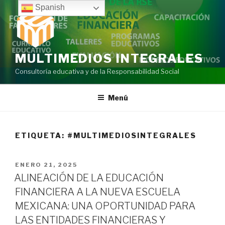
Ir
Spanish
al
contenido
MULTIMEDIOS INTEGRALES
Consultoría educativa y de la Responsabilidad Social
Menú
ETIQUETA:
#MULTIMEDIOSINTEGRALES
PUBLICADO
ENERO 21, 2025
EN
ALINEACIÓN DE LA EDUCACIÓN
FINANCIERA A LA NUEVA ESCUELA
MEXICANA: UNA OPORTUNIDAD PARA
LAS ENTIDADES FINANCIERAS Y