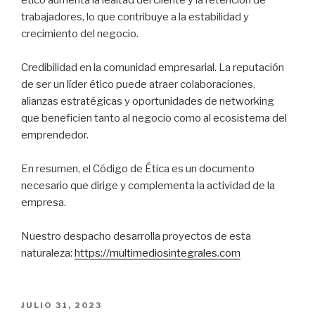
ético aumenta la lealtad del cliente y la retención de
trabajadores, lo que contribuye a la estabilidad y
crecimiento del negocio.
Credibilidad en la comunidad empresarial. La reputación
de ser un líder ético puede atraer colaboraciones,
alianzas estratégicas y oportunidades de networking
que beneficien tanto al negocio como al ecosistema del
emprendedor.
En resumen, el Código de Ética es un documento
necesario que dirige y complementa la actividad de la
empresa.
Nuestro despacho desarrolla proyectos de esta
naturaleza:
https://multimediosintegrales.com
PUBLICADO
JULIO 31, 2023