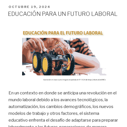
PUBLICADO
OCTUBRE 19, 2024
EN
EDUCACIÓN PARA UN FUTURO LABORAL
En un contexto en donde se anticipa una revolución en el
mundo laboral debido a los avances tecnológicos, la
automatización, los cambios demográficos, los nuevos
modelos de trabajo y otros factores, el sistema
educativo enfrenta el desafío de adaptarse para preparar
laboralmente a las futuras generaciones de manera