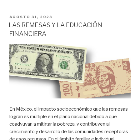
PUBLICADO
AGOSTO 31, 2023
EN
LAS REMESAS Y LA EDUCACIÓN
FINANCIERA
En México, el impacto socioeconómico que las remesas
logran es múltiple en el plano nacional debido a que
coadyuvan a mitigar la pobreza, y contribuyen al
crecimiento y desarrollo de las comunidades receptoras
de esos recursos. En el ámbito familiar e individual,