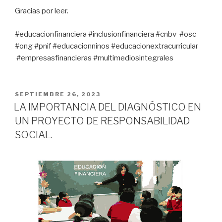
Gracias por leer.
#educacionfinanciera #inclusionfinanciera #cnbv #osc
#ong #pnif #educacionninos #educacionextracurricular
#empresasfinancieras #multimediosintegrales
PUBLICADO
SEPTIEMBRE 26, 2023
EN
LA IMPORTANCIA DEL DIAGNÓSTICO EN
UN PROYECTO DE RESPONSABILIDAD
SOCIAL.